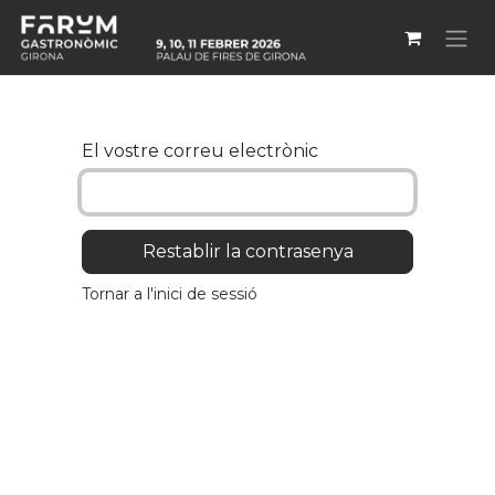
Skip to Content
El vostre correu electrònic
Restablir la contrasenya
Tornar a l'inici de sessió