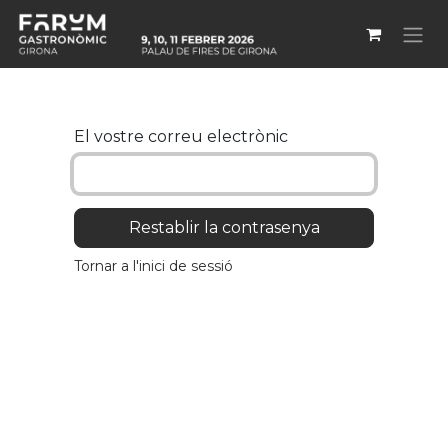
Skip to Content
El vostre correu electrònic
Restablir la contrasenya
Tornar a l'inici de sessió