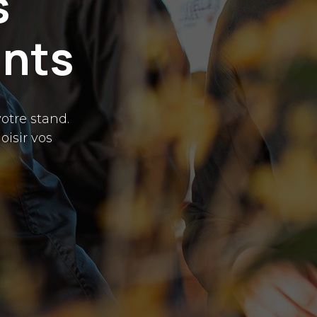
s
ants
otre stand.
isir vos