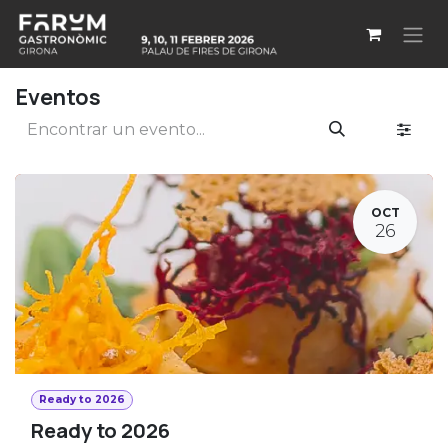
Ir al contenido
Eventos
OCT
26
Ready to 2026
Ready to 2026