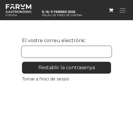
Skip to Content
El vostre correu electrònic
Restablir la contrasenya
Tornar a l'inici de sessió