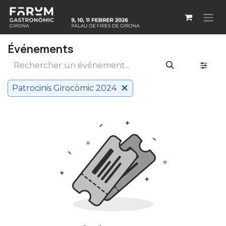
Se rendre au contenu
Événements
Patrocinis Girocòmic 2024