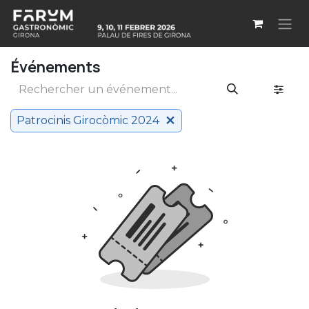
Se rendre au contenu
Événements
Patrocinis Girocòmic 2024