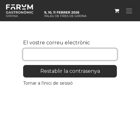
Skip to Content
El vostre correu electrònic
Restablir la contrasenya
Tornar a l'inici de sessió