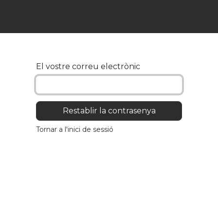
ga
Informació útil
Contacte
El vostre correu electrònic
Restablir la contrasenya
Tornar a l'inici de sessió